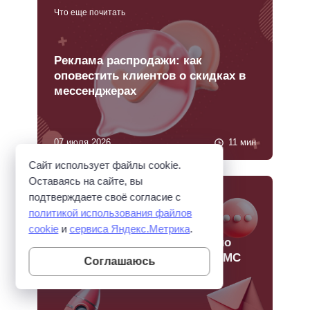
Что еще почитать
Реклама распродажи: как
оповестить клиентов о скидках в
мессенджерах
07 июля 2026
11 мин
Сайт использует файлы cookie.
Оставаясь на сайте, вы
Что еще почитать
подтверждаете своё согласие с
политикой использования файлов
cookie
и
сервиса Яндекс.Метрика
.
СМС рассылки: инструкция по
запуску в личном кабинете СМС
Соглашаюсь
Победа