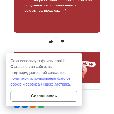
получение информационных и
рекламных предложений.
A
l
t
e
r
n
Сайт использует файлы cookie.
a
Оставаясь на сайте, вы
t
i
подтверждаете своё согласие с
v
политикой использования файлов
e
cookie
и
сервиса Яндекс.Метрика
.
:
Соглашаюсь
Поделитесь с друзьями