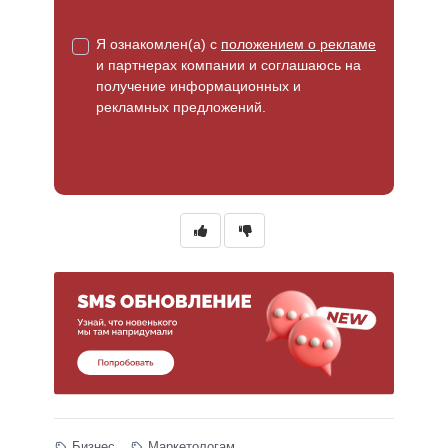
Я ознакомлен(а) с
положением о рекламе
и партнерах компании и соглашаюсь на
получение информационных и
рекламных предложений.
A
l
t
e
r
n
a
t
i
v
e
:
Бизнес
Маркетологам