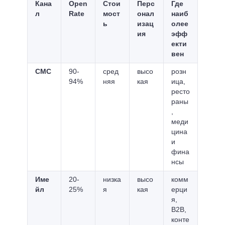
Кана
Open
Стои
Перс
Где
л
Rate
мост
онал
наиб
ь
изац
олее
ия
эфф
екти
вен
СМС
90-
сред
высо
розн
94%
няя
кая
ица,
ресто
раны
,
меди
цина
и
фина
нсы
Име
20-
низка
высо
комм
йл
25%
я
кая
ерци
я,
B2B,
конте