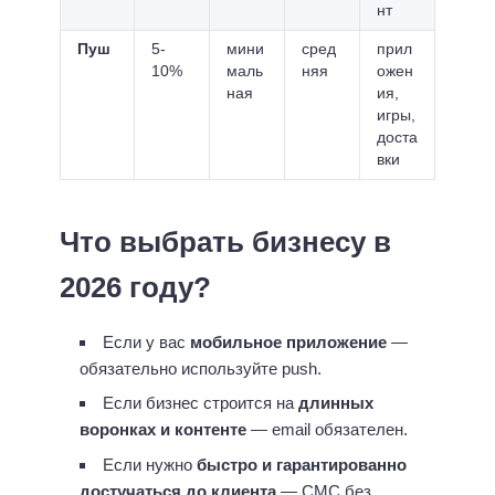
нт
Пуш
5-
мини
сред
прил
10%
маль
няя
ожен
ная
ия,
игры,
доста
вки
Что выбрать бизнесу в
2026 году?
Если у вас
мобильное приложение
—
обязательно используйте push.
Если бизнес строится на
длинных
воронках и контенте
— email обязателен.
Если нужно
быстро и гарантированно
достучаться до клиента
— СМС без